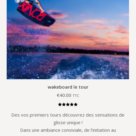
wakeboard le tour
€
40.00
TTC
Note
5.00
Des vos premiers tours découvrez des sensations de
sur 5
glisse unique !
Dans une ambiance conviviale, de l’initiation au