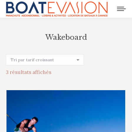
Wakeboard
Vous êtes ici :
Trié
3 résultats affichés
par
prix
croissant