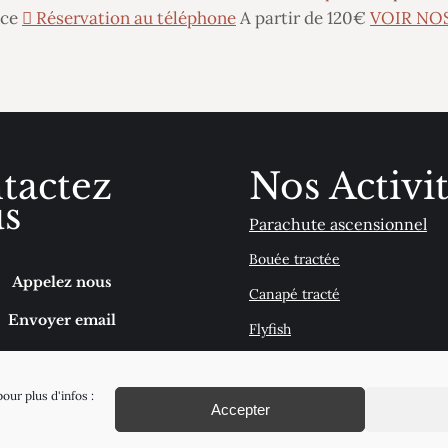
nce
Réservation au téléphone
A partir de 120€
VOIR NO
tactez
Nos Activi
s
Parachute ascensionnel
Bouée tractée
Appelez nous
Canapé tracté
Envoyer email
Flyfish
Wakeboard - Wakesurf
our plus d'infos :
Accepter