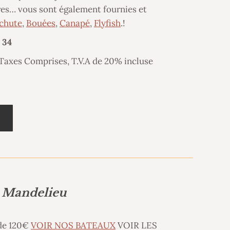
ires… vous sont également fournies et
chute
,
Bouées
,
Canapé
,
Flyfish
.!
 34
 Taxes Comprises, T.V.A de 20% incluse
!
, Mandelieu
 de 120€
VOIR NOS BATEAUX
VOIR LES