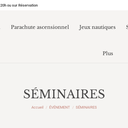
 20h ou sur Réservation
Accueil
Parachute ascensionnel
Jeux nautiq
l
Parachute ascensionnel
Jeux nautiques
TARIFS
Pl
Plus
SÉMINAIRES
Vous êtes ici :
Accueil
ÉVÉNEMENT
SÉMINAIRES