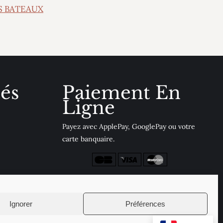
S BATEAUX
tés
Paiement En
Ligne
Payez avec ApplePay, GooglePay ou votre
carte banquaire.
Voir mon panier
Ignorer
Préférences